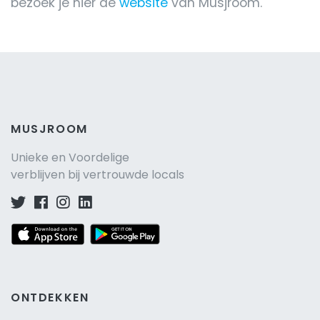
bezoek je hier de
website
van Musjroom.
MUSJROOM
Unieke en Voordelige
verblijven bij vertrouwde locals
ONTDEKKEN