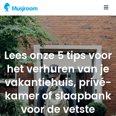
Lees onze 5 tips voor
het verhuren van je
vakantiehuis, privé-
kamer of slaapbank
voor de vetste