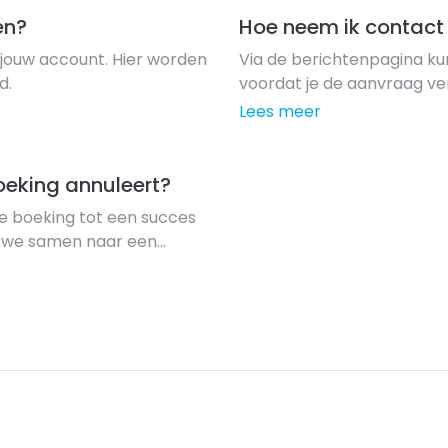
en?
Hoe neem ik contact
 jouw account. Hier worden
Via de berichtenpagina k
d.
voordat je de aanvraag ve
bevestigd. Op deze manier
Lees meer
met de host en kan je zaken
oeking annuleert?
de boeking tot een succes
en we samen naar een
ij 24/7 support.