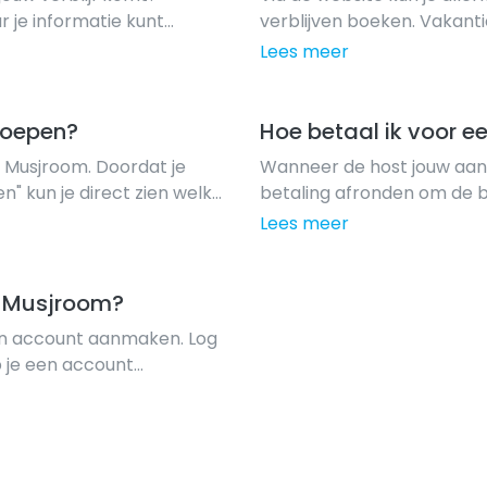
r je informatie kunt
verblijven boeken. Vakant
 gebruik maakt van
het meest geboekt door jo
Lees meer
 beoordelingen ze tot...
verblijven in Bed and Break
roepen?
Hoe betaal ik voor ee
a Musjroom. Doordat je
Wanneer de host jouw aan
n" kun je direct zien welke
betaling afronden om de bo
en pagina met een aantal
de betaling af te ronden 
Lees meer
j Musjroom?
een account aanmaken. Log
b je een account
naar verblijven om deze