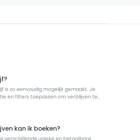
jf?
jf is zo eenvoudig mogelijk gemaakt. Je
ie en filters toepassen om verblijven te
 voldoen. Er zijn ook landingspagina's met
orie.
ijven kan ik boeken?
lei verschillende unieke en betaalbare