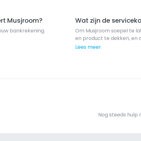
rt Musjroom?
Wat zijn de service
jouw bankrekening.
Om Musjroom soepel te lat
en product te dekken, en
vragen we servicekosten 
Lees meer
tarieven zijn gemiddeld 2-3
Nog steeds hulp 