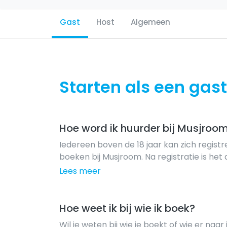
Gast
Host
Algemeen
Starten als een gast
Hoe word ik huurder bij Musjroo
Iedereen boven de 18 jaar kan zich registr
boeken bij Musjroom. Na registratie is het 
compleet te maken om de kans op accept
Lees meer
slag
Hoe weet ik bij wie ik boek?
Wil je weten bij wie je boekt of wie er naar