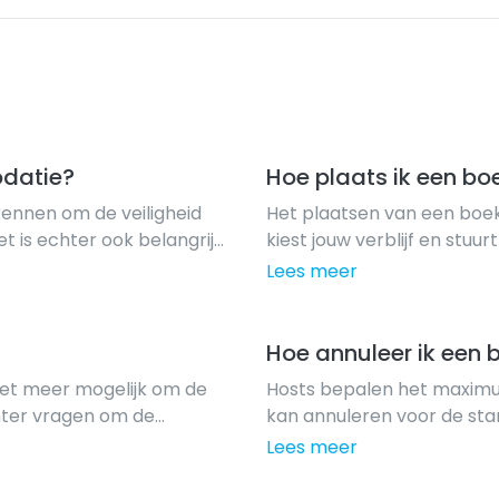
odatie?
Hoe plaats ik een bo
kennen om de veiligheid
Het plaatsen van een boek
 is echter ook belangrijk
kiest jouw verblijf en stu
jken. Dit geeft vaak een
De host heeft dan 16 uur d
Lees meer
jf te b...
Nadat de host jouw aanvra
Hoe annuleer ik een 
niet meer mogelijk om de
Hosts bepalen het maximu
chter vragen om de
kan annuleren voor de sta
zigen.
pagina van de boeking. Vo
Lees meer
boekingstarief moeten gas