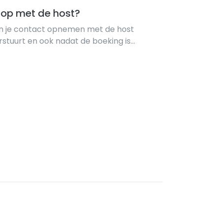
 op met de host?
un je contact opnemen met de host
rstuurt en ook nadat de boeking is
 kan je altijd gemakkelijk communiceren
 als in- en uitchecktijden op elkaar afs...