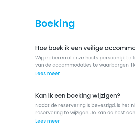
Boeking
Hoe boek ik een veilige accomm
Wij proberen al onze hosts persoonlijk te 
van de accommodaties te waarborgen. Het
om als gast het profiel van de host te beki
Lees meer
goed beeld van wie de host is. Om een verbli
Kan ik een boeking wijzigen?
Nadat de reservering is bevestigd, is het 
reservering te wijzigen. Je kan de host e
reservering op een informele manier te wij
Lees meer