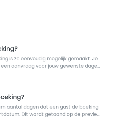
eking?
ing is zo eenvoudig mogelijk gemaakt. Je
urt een aanvraag voor jouw gewenste dagen.
e tijd om jouw aanvraag te accepteren.
ag heeft geaccepteerd, da...
boeking?
m aantal dagen dat een gast de boeking
rtdatum. Dit wordt getoond op de preview
or een volledige terugbetaling van het
ten annuleren vóór de aangegeven...