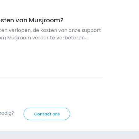
kosten van Musjroom?
en verlopen, de kosten van onze support
 om Musjroom verder te verbeteren,
wanneer een boeking wordt bevestigd. De
 lager dan andere websites vragen. ...
nodig?
Contact ons