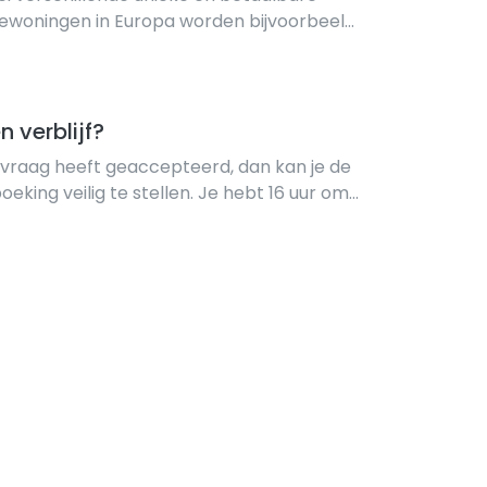
iewoningen in Europa worden bijvoorbeeld
nge gezinnen. Daarnaast zijn korte
fasts of kamers erg populair bi...
n verblijf?
vraag heeft geaccepteerd, dan kan je de
eking veilig te stellen. Je hebt 16 uur om
voordat de boeking automatisch vervalt.