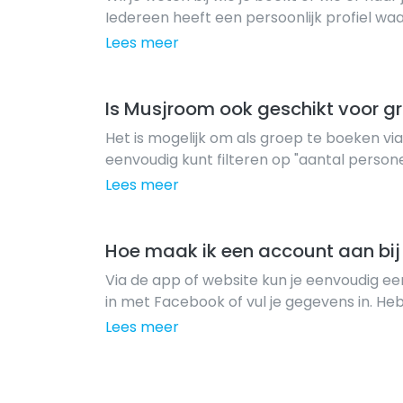
Iedereen heeft een persoonlijk profiel waa
vinden. Zo kun je zien hoe lang iemand al
Lees meer
Musjroom, welke talen ze spreken en welke
Is Musjroom ook geschikt voor g
Het is mogelijk om als groep te boeken vi
eenvoudig kunt filteren op "aantal persone
accommodaties geschikt zijn. Ook is er e
Lees meer
hand-picked groepsaccommodaties.
Hoe maak ik een account aan bi
Via de app of website kun je eenvoudig 
in met Facebook of vul je gegevens in. He
aangemaakt? Dan kan je meteen op zoek 
Lees meer
te boeken. Aan de slag