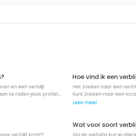
m?
Hoe vind ik een verbli
eren en een verblijf
Het zoeken naar een verbli
aan te raden jouw profiel
kunt zoeken naar een locat
atie te verhogen. Aan de
vinden die aan jouw wensen
Lees meer
verblijven binnen die categ
Wat voor soort verbl
 jouw verblijf komt?
Via de website kun je aller