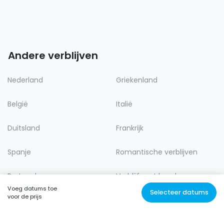
Andere verblijven
Nederland
Griekenland
België
Italië
Duitsland
Frankrijk
Spanje
Romantische verblijven
Portugal
Verblijf met hond
Voeg datums toe
Selecteer datums
voor de prijs
Lastminute
Natuur