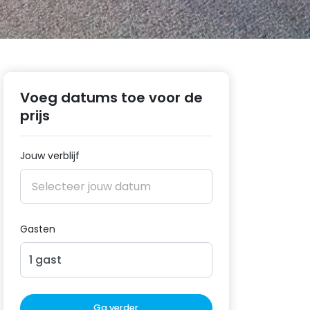
Voeg datums toe voor de
prijs
Jouw verblijf
Gasten
1
gast
Ga verder