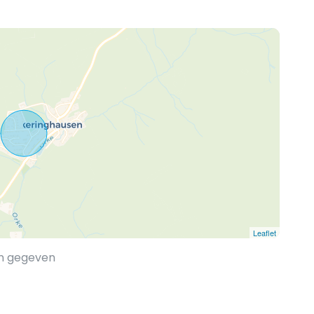
Leaflet
en gegeven