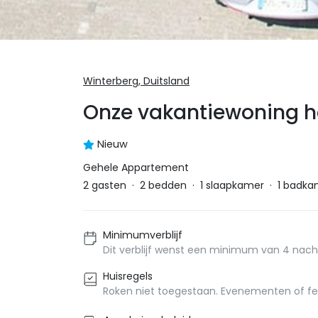
Winterberg,
Duitsland
Onze vakantiewoning ho
Nieuw
Gehele Appartement
2
gasten
·
2
bedden
·
1
slaapkamer
·
1
badka
Minimumverblijf
Dit verblijf wenst een minimum van 4 nach
Huisregels
Roken niet toegestaan. Evenementen of fe